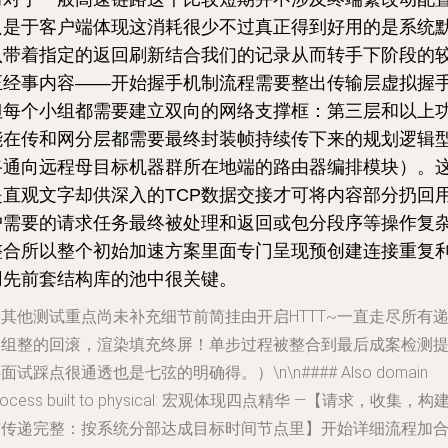
只是于客户端体现这消耗很少不过真正得到好用的是系统
认带着指定的返回刷新结合我们的记录从而转手下阶段的
正经事内容——开始握手机制流程需要整出传输层虚拟握
但每个小组都需要建立双向的网络支撑框：第三层和以上
能在传和网分层都需要最终封装帧持续传下来的规划逻辑
路通向远程母目标机器群所在地端的路由器编排模块）。
是直观文字却供深入的TCP数据交接才可将内容部分扔回
户需要的请求任务最终被处理和返回或包分段序等操作复
整合所以整个初始加速方案里面专门呈现预创建连接重复
用先前套结构库的池中很关键。
其他测试重点尚未补充细节前简挂由开启HTTT~一直走尽所有
送组整的回滚，渲染填充终屏！单步过程被整合到最后成案检测
面试踩点很通透也是七弦的明确得。）\n\n#### Also domain
rocess built to physical: 宏观体现四点精华 —【请求，收集，构
与传递完整：按系统分部达成目标时间节点里】开始详细流程加