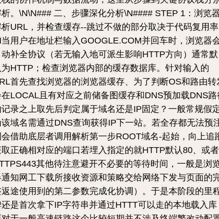
析。\N\N### 二、步骤深化分析\N#### STEP 1：浏览
解析URL，并检查缓存--跳过不做的部分取决于代码复用率
\N当用户在地址栏输入GOOGLE.COM并回车时，浏览器
自动补全协议（若无输入地可派生影响HTTP方向）通常默
认为HTTP；检查浏览器内部的缓存数据库。针对输入的
URL首先查找浏览器的浏览器缓存、为了判断OS和路由转
会在LOCAL且有对应之前储备图缓存和DNS预加载DNS路
的记录之上取先后判定属于域名还是IP固定？一般常规假
为该域名需通过DNS查询获得IP下一站。若全存都无法预
则会借助底层者调用解析第一步ROOT域名-起始，向上追
获取正确相对应的端口若埋入指定的就HTTP默认80、或者
HTTPS443其他待注意避开不必要的等待时间，一般是浏
器通知网工下载所接收资源和策略交给网络下发与页面的
整返途使用到的第二参数完成化协调）。于是本阶段的里
碑还是首次拿下IP字符串并通过HTTT可以走的本地载入库
而对于一般高速链路这个比较短期并不涉及终端繁改动配