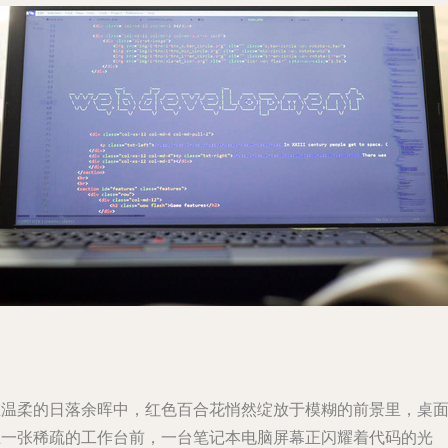
在温柔的日落余晖中，红色百合花悄然绽放于模糊的前景里，桌
上一张稀疏的工作台前，一台笔记本电脑屏幕正闪耀着代码的光