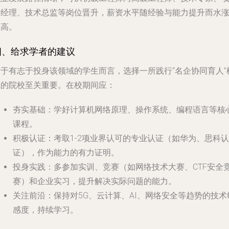
目经理、技术总监等岗位晋升，薪资水平随经验与能力提升而水
船高。
四、给求学者的建议
对于有志于投身该领域的学生而言，选择一所践行“名企协同育人”
式的院校至关重要。在校期间应：
夯实基础
：学好计算机网络原理、操作系统、编程语言等核
课程。
积极认证
：考取1-2项业界认可的专业认证（如华为、思科认
证），作为能力的有力证明。
投身实践
：多参加实训、竞赛（如网络技术大赛、CTF安全
赛）和企业实习，提升解决实际问题的能力。
关注前沿
：保持对5G、云计算、AI、网络安全等趋势的技术
感度，持续学习。